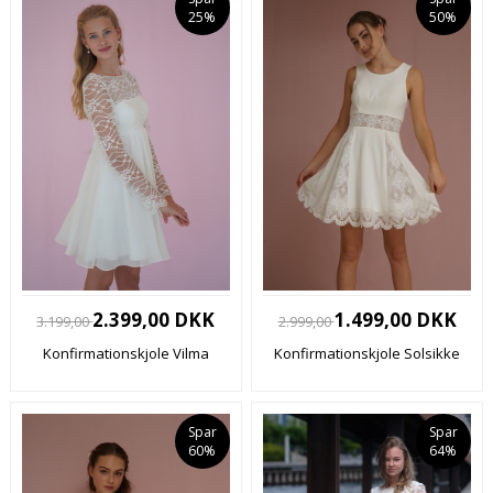
25%
50%
2.399,00 DKK
1.499,00 DKK
3.199,00
2.999,00
Konfirmationskjole Vilma
Konfirmationskjole Solsikke
Spar
Spar
60%
64%