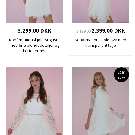
3.299,00 DKK
2.399,00 DKK
3.199,00
Konfirmationskjole Augusta
Konfirmationskjole Ava med
med fine blondedetaljer og
transparant talje
korte ærmer
Spar
25%