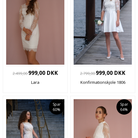
999,00 DKK
999,00 DKK
2.499,00
2.799,00
Lara
Konfirmationskjole 1806
Spar
Spar
60%
64%