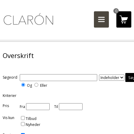
0
Overskrift
Søgeord
Og
Eller
Kriterier
Pris
Fra
Til
Vis kun
Tilbud
Nyheder