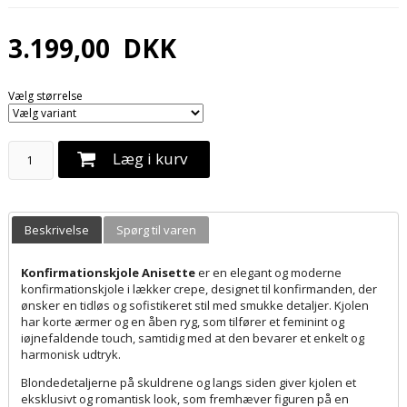
3.199,00
DKK
Vælg størrelse
Læg i kurv
Beskrivelse
Spørg til varen
Konfirmationskjole Anisette
er en elegant og moderne
konfirmationskjole i lækker crepe, designet til konfirmanden, der
ønsker en tidløs og sofistikeret stil med smukke detaljer. Kjolen
har korte ærmer og en åben ryg, som tilfører et feminint og
iøjnefaldende touch, samtidig med at den bevarer et enkelt og
harmonisk udtryk.
Blondedetaljerne på skuldrene og langs siden giver kjolen et
eksklusivt og romantisk look, som fremhæver figuren på en