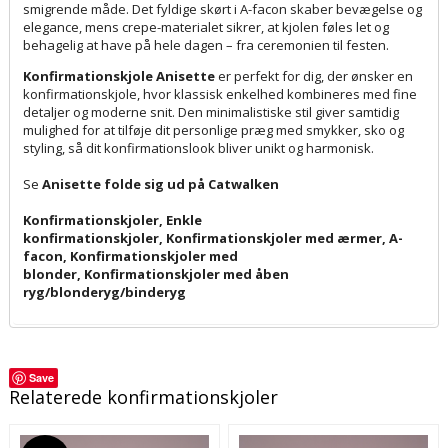
smigrende måde. Det fyldige skørt i A-facon skaber bevægelse og
elegance, mens crepe-materialet sikrer, at kjolen føles let og
behagelig at have på hele dagen – fra ceremonien til festen.
Konfirmationskjole Anisette
er perfekt for dig, der ønsker en
konfirmationskjole, hvor klassisk enkelhed kombineres med fine
detaljer og moderne snit. Den minimalistiske stil giver samtidig
mulighed for at tilføje dit personlige præg med smykker, sko og
styling, så dit konfirmationslook bliver unikt og harmonisk.
Se
Anisette folde sig ud på Catwalken
Konfirmationskjoler
,
Enkle
konfirmationskjoler
,
Konfirmationskjoler med ærmer
,
A-
facon
,
Konfirmationskjoler med
blonder
,
Konfirmationskjoler med åben
ryg/blonderyg/binderyg
Save
Relaterede konfirmationskjoler