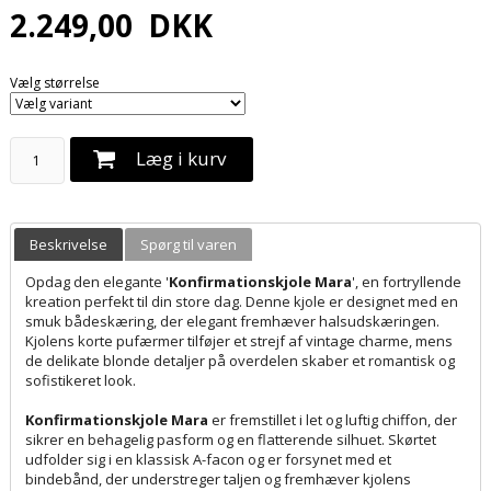
2.249,00
DKK
Vælg størrelse
Læg i kurv
Beskrivelse
Spørg til varen
Opdag den elegante '
Konfirmationskjole Mara
', en fortryllende
kreation perfekt til din store dag. Denne kjole er designet med en
smuk bådeskæring, der elegant fremhæver halsudskæringen.
Kjolens korte pufærmer tilføjer et strejf af vintage charme, mens
de delikate blonde detaljer på overdelen skaber et romantisk og
sofistikeret look.
Konfirmationskjole Mara
er fremstillet i let og luftig chiffon, der
sikrer en behagelig pasform og en flatterende silhuet. Skørtet
udfolder sig i en klassisk A-facon og er forsynet med et
bindebånd, der understreger taljen og fremhæver kjolens