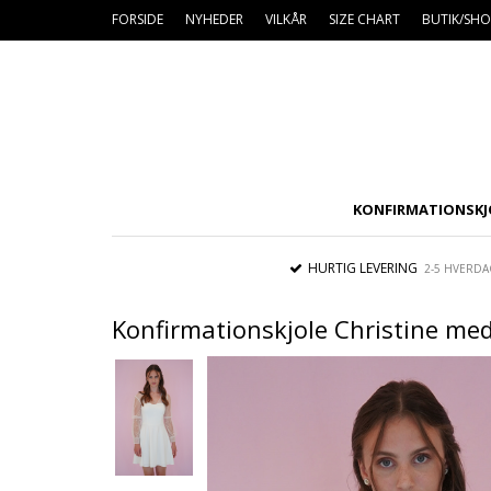
FORSIDE
NYHEDER
VILKÅR
SIZE CHART
BUTIK/S
KONFIRMATIONSKJ
HURTIG LEVERING
2-5 HVERDA
Konfirmationskjole Christine me