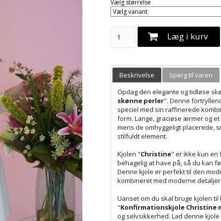
Vælg størrelse
Læg i kurv
Beskrivelse
Spørg til varen
Opdag den elegante og tidløse s
skønne perler
". Denne fortryllend
speciel med sin raffinerede kombin
form. Lange, graciøse ærmer og et lu
mens de omhyggeligt placerede, smu
stilfuldt element.
Kjolen "
Christine
" er ikke kun en
behagelig at have på, så du kan f
Denne kjole er perfekt til den mo
kombineret med moderne detaljer
Uanset om du skal bruge kjolen til 
"
Konfirmationskjole Christine 
og selvsikkerhed. Lad denne kjole v