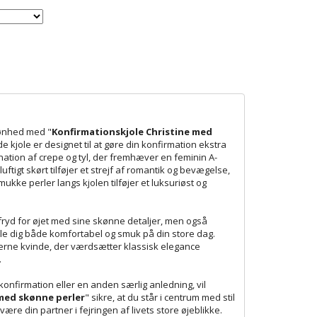
kønhed med "
Konfirmationskjole Christine med
e kjole er designet til at gøre din konfirmation ekstra
ation af crepe og tyl, der fremhæver en feminin A-
ftigt skørt tilføjer et strejf af romantik og bevægelse,
kke perler langs kjolen tilføjer et luksuriøst og
 fryd for øjet med sine skønne detaljer, men også
øle dig både komfortabel og smuk på din store dag.
derne kvinde, der værdsætter klassisk elegance
.
konfirmation eller en anden særlig anledning, vil
med skønne perler
" sikre, at du står i centrum med stil
ære din partner i fejringen af livets store øjeblikke.