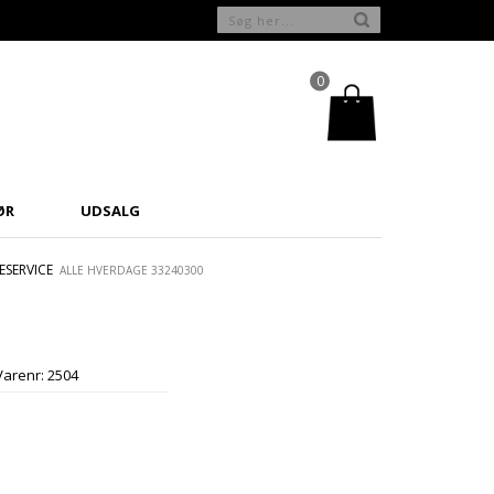
0
ØR
UDSALG
SERVICE
ALLE HVERDAGE 33240300
Varenr:
2504