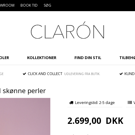
HOWROOM
BOOK TID
SØG
OLER
KOLLEKTIONER
FIND DIN STIL
TILBEH
CLICK AND COLLECT
KUNDE
GE
UDLEVERING FRA BUTIK.
d skønne perler
Leveringstid: 2-5 dage
Spar
10%
2.699,00
DKK