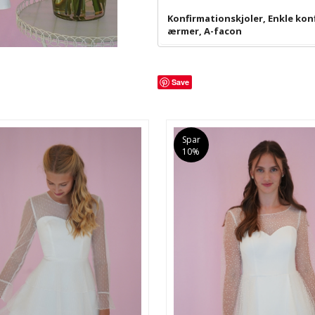
Konfirmationskjoler
,
Enkle kon
ærmer
,
A-facon
Save
Spar
10%