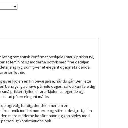
 let og romantisk konfirmationskjole i smuk prikket tyl,
er et feminint og moderne udtryk med fine detaljer.
detaljerig ryg, som giver et elegant og iøjnefaldende
arer sin lethed.
 og giver kjolen en fin bevægelse, når du går. Den lette
en behagelig at have på hele dagen, så du kan føle dig
 De små prikker i tyllen tilfører kjolen et legende og
 smukt ud på en elegant måde.
t oplagt valg for dig, der drømmer om en
r romantik med et moderne og stilrent design. Kjolen
og den mere moderne konfirmation og kan styles med
t personligt konfirmationslook.