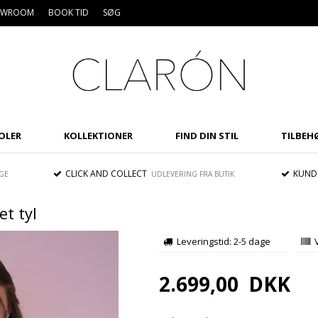
HOWROOM
BOOK TID
SØG
OLER
KOLLEKTIONER
FIND DIN STIL
TILBEH
CLICK AND COLLECT
KUNDE
GE
UDLEVERING FRA BUTIK.
et tyl
Leveringstid: 2-5 dage
Spar
10%
2.699,00
DKK