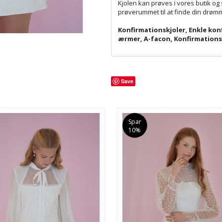
Kjolen kan prøves i vores butik og 
prøverummet til at finde din drøm
Konfirmationskjoler
,
Enkle kon
ærmer
,
A-facon
,
Konfirmations
Save
Spar
10%