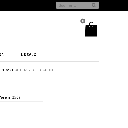
0
ØR
UDSALG
SERVICE
ALLE HVERDAGE 33240300
Varenr:
2509