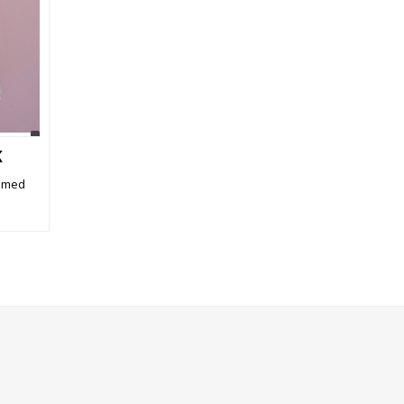
K
l med