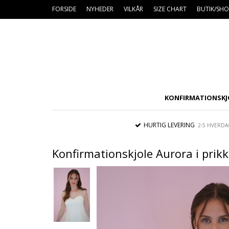
FORSIDE
NYHEDER
VILKÅR
SIZE CHART
BUTIK/S
KONFIRMATIONSKJ
HURTIG LEVERING
2-5 HVERDA
Konfirmationskjole Aurora i prikk