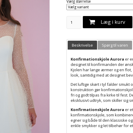
Vælg størrelse
Læg i kurv
Beskrivelse
Spørg til varen
Konfirmationskjole Aurora
er en
designet til konfirmanden der ønsk
Kjolen har lange ærmer og en flot, 
look, samtidig med at designet bev
Det luftige skørt i tyl falder smukt
konstruktion gør konfirmationskjol
fri og godt tilpas fra kirke til fest.
eksklusivt udtryk, som skiller sig
Konfirmationskjole Aurora
er e
konfirmationskjole, som kombinere
egner sig både til den klassiske 
enkle smykker og let tilbehør for e