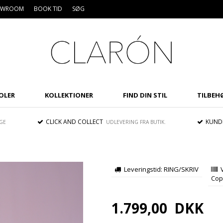
HOWROOM
BOOK TID
SØG
OLER
KOLLEKTIONER
FIND DIN STIL
TILBEH
CLICK AND COLLECT
KUNDE
GE
UDLEVERING FRA BUTIK.
Leveringstid: RING/SKRIV
Cop
1.799,00
DKK