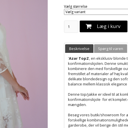
Vælg størrelse
Læg i kurv
Beskrivelse
Spørg til varen
'
Azar Top2
', en eksklusiv blonde
konfirmationskjolen. Denne smukt d
kombinere den med forskellige outf
fremstillet af materialer af høj kv
delikate blondedesign og den sofi
balance mellem klassisk elegance 
Denne top/jakke er ideel til at ko
konfirmationskjole for et komplet og 
mængden.
Besøg vores butik/showroom for at 
forskellige kombinationsmuligheder
garderobe, der vil berige din stil 