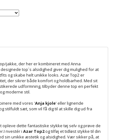
 top/jakke, der her er kombineret med Anna
esignede top´s alsidighed giver dig mulighed for at
its og skabe helt unikke looks. Azar Top2 er
alitet, der sikrer både komfort og holdbarhed. Med sit
stikerede udformning, tilbyder denne top en perfekt
og moderne stil.
mbinere med vores '
Anja kjole
' eller lignende
stilfuldt sæt, som vil få dig til at skille dig ud fra
opleve dette fantastiske stykke tøj selv og prøve de
.I nvestér i
Azar Top2
og tilføj et tidløst stykke til din
med sin unikke æstetik og alsidighed. Vær sikker på, at