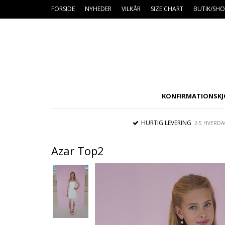
FORSIDE
NYHEDER
VILKÅR
SIZE CHART
BUTIK/S
KONFIRMATIONSKJ
HURTIG LEVERING
2-5 HVERDA
Azar Top2