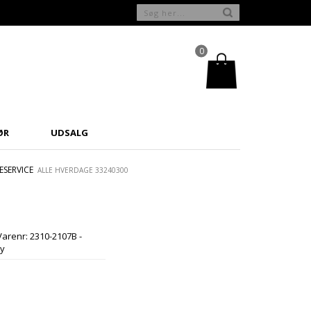
0
ØR
UDSALG
SERVICE
ALLE HVERDAGE 33240300
Varenr:
2310-2107B -
y