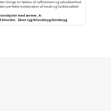
den bringe en følelse af raffinement og selvsikkerhed.
v den perfekte kombination af mode og funktionalitet!
ionskjoler med ærmer
,
A-
d blonder
,
åben ryg/blonderyg/binderyg