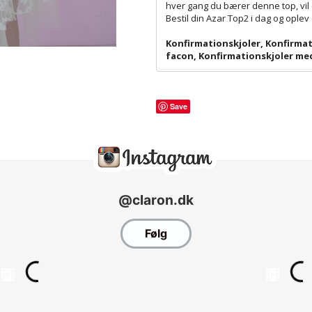
hver gang du bærer denne top, vil 
Bestil din Azar Top2 i dag og ople
Konfirmationskjoler
,
Konfirmat
facon
,
Konfirmationskjoler me
Save